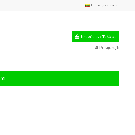
Lietuvių kalba
Krepšelis
/
Tuščias
Prisijungti
ami