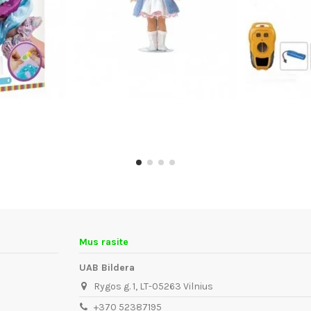
Mus rasite
UAB Bildera
Rygos g. 1, LT-05263 Vilnius
+370 52387195