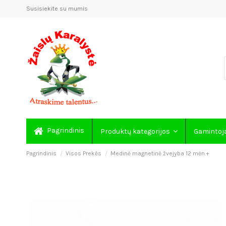
Susisiekite su mumis
Pagrindinis
Produktų kategorijos
Gamintoj
Pagrindinis
Visos Prekės
Medinė magnetinė žvejyba 12 mėn.+