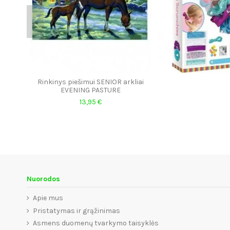
Rinkinys piešimui SENIOR arkliai
EVENING PASTURE
13,95 €
Nuorodos
Apie mus
Pristatymas ir grąžinimas
Asmens duomenų tvarkymo taisyklės