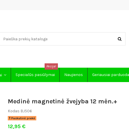
Akcija!
Specialūs pasiūlymai
Naujienos
Geriausiai parduod
ai
Medinė magnetinė žvejyba 12 mėn.+
Kodas
BJ506
Paskutinė prekė
12,95 €