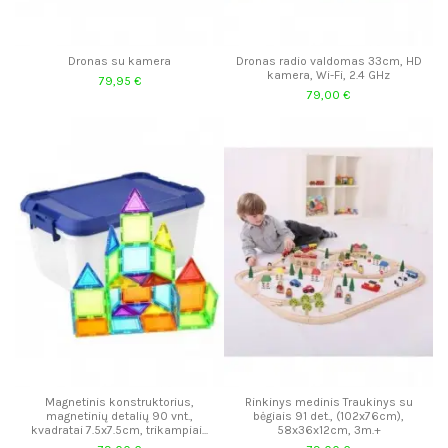
Dronas su kamera
Dronas radio valdomas 33cm, HD
kamera, Wi-Fi, 2.4 GHz
79,95 €
79,00 €
Magnetinis konstruktorius,
Rinkinys medinis Traukinys su
magnetinių detalių 90 vnt.,
bėgiais 91 det., (102x76cm),
kvadratai 7.5x7.5cm, trikampiai...
58x36x12cm, 3m.+