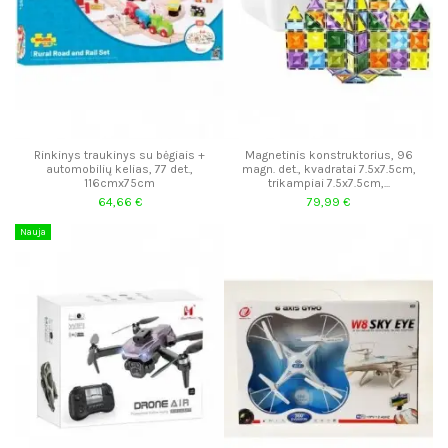
Rinkinys traukinys su bėgiais +
Magnetinis konstruktorius, 96
automobilių kelias, 77 det.,
magn. det., kvadratai 7.5x7.5cm,
116cmx75cm
trikampiai 7.5x7.5cm,...
64,66 €
79,99 €
Nauja