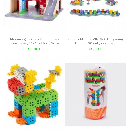
Medinis garažas + 3 metalinės
Konstruktorius MINI WAFFLE įvairių
mašinėlės, 45x45x37cm, 3m.+
formų 500 det.,plast. dėž.
99,00 €
89,99 €