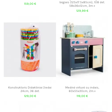
bėgiais (125x17.5x85cm), 108 det.
159,00 €
58x36x12cm, 3m.+
129,99 €
Konstruktoris Didaktiniai žiedai
Medinė virtuvė su indais,
24cm, 36 det.
60x55x30cm, 2m.+
129,00 €
119,00 €