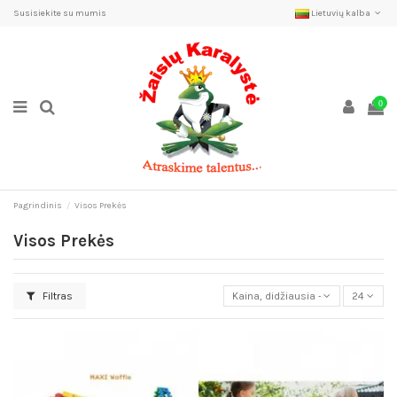
Susisiekite su mumis
Lietuvių kalba
0
Pagrindinis
Visos Prekės
Visos Prekės
Filtras
Kaina, didžiausia - mažiausia
24