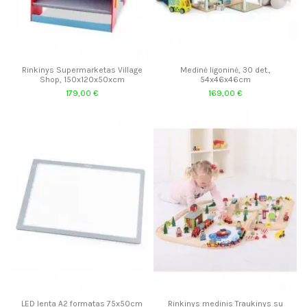
Rinkinys Supermarketas Village
Medinė ligoninė, 30 det.,
Shop, 150x120x50xcm
54x46x46cm
179,00 €
169,00 €
LED lenta A2 formatas 75x50cm
Rinkinys medinis Traukinys su