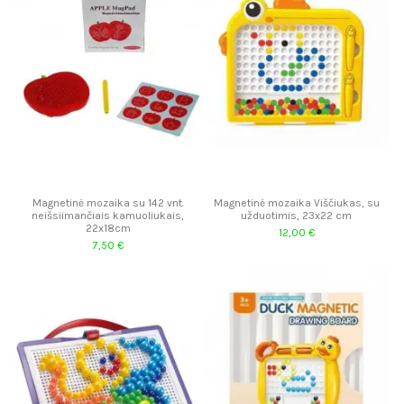
Magnetinė mozaika su 142 vnt.
Magnetinė mozaika Viščiukas, su
neišsiimančiais kamuoliukais,
užduotimis, 23x22 cm
22x18cm
12,00 €
7,50 €