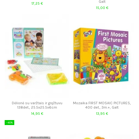
Galt
17,25 €
15,00 €
Dėlionė su varžtais ir gręžtuvu
Mozaika FIRST MOSAIC PICTURES,
138det., 25.5x25.5x6cm
400 det., 3m.+, Galt
14,95 €
13,95 €
−40%