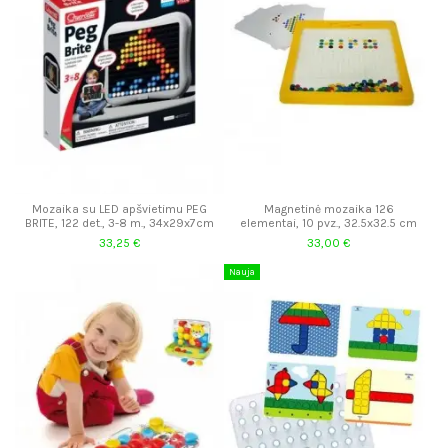
Mozaika su LED apšvietimu PEG
Magnetinė mozaika 126
BRITE, 122 det., 3-8 m., 34x29x7cm
elementai, 10 pvz., 32.5x32.5 cm
33,25 €
33,00 €
Nauja