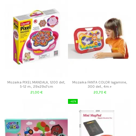
Mozaika PIXEL MANDALA, 1200 det,
Mozaika FANTA COLOR lagamine,
5-12 m., 29x29x7cm
300 det., 4m.+
21,00 €
20,70 €
−42%