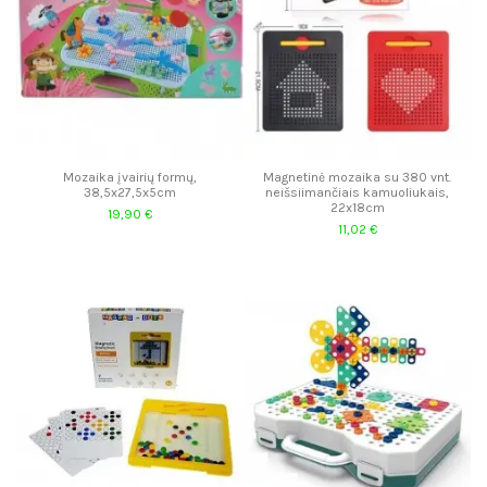
Mozaika įvairių formų,
Magnetinė mozaika su 380 vnt.
38,5x27,5x5cm
neišsiimančiais kamuoliukais,
22x18cm
19,90 €
11,02 €