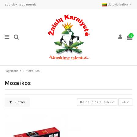
Susisiekite su mumis
Lietuvių kalba
0
Pagrindinis
Mozaikos
Mozaikos
Filtras
Kaina, didžiausia - mažiausia
24