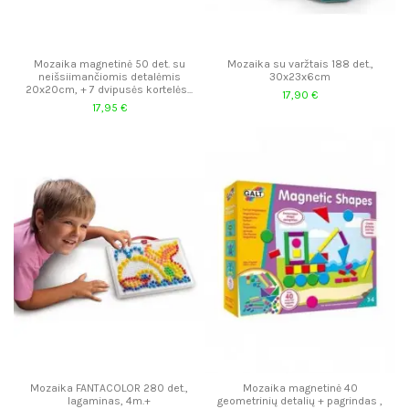
Mozaika magnetinė 50 det. su
Mozaika su varžtais 188 det.,
neišsiimančiomis detalėmis
30x23x6cm
20x20cm, + 7 dvipusės kortelės...
17,90 €
17,95 €
Mozaika FANTACOLOR 280 det.,
Mozaika magnetinė 40
lagaminas, 4m.+
geometrinių detalių + pagrindas ,