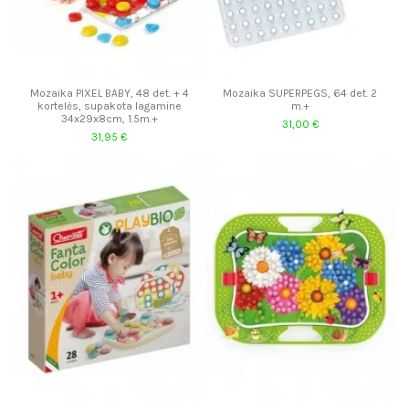
Mozaika PIXEL BABY, 48 det. + 4
Mozaika SUPERPEGS, 64 det. 2
kortelės, supakota lagamine
m.+
34x29x8cm, 1.5m.+
31,00 €
31,95 €