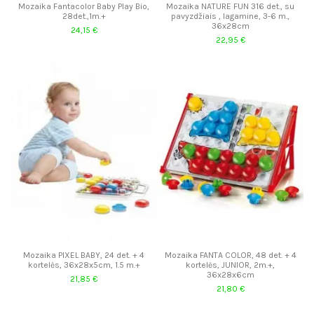
Mozaika Fantacolor Baby Play Bio,
Mozaika NATURE FUN 316 det., su
28det.,1m.+
pavyzdžiais , lagamine, 3-6 m.,
36x28cm
24,15 €
22,95 €
Mozaika PIXEL BABY, 24 det. + 4
Mozaika FANTA COLOR, 48 det. + 4
kortelės, 36x28x5cm, 1.5 m.+
kortelės, JUNIOR, 2m.+,
36x28x6cm
21,85 €
21,80 €