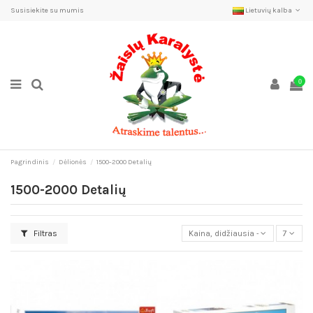
Susisiekite su mumis
Lietuvių kalba
0
Pagrindinis
Dėlionės
1500-2000 Detalių
1500-2000 Detalių
Filtras
Kaina, didžiausia - mažiausia
7