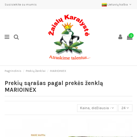
Susisiekite su mumis
Lietuvių kalba
0
Pagrindinis
Prekių ženklai
MARIOINEX
Prekių sąrašas pagal prekės ženklą
MARIOINEX
Kaina, didžiausia - mažiausia
24