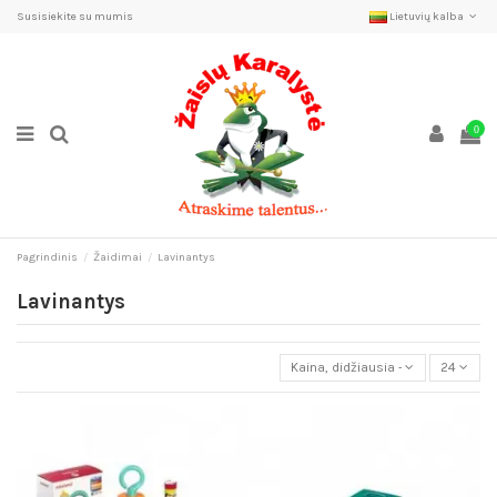
Susisiekite su mumis
Lietuvių kalba
0
Pagrindinis
Žaidimai
Lavinantys
Lavinantys
Kaina, didžiausia - mažiausia
24