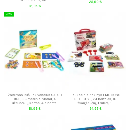
25,90 €
18,94 €
−20%
Žaidimas Rušiuok vabalus CATCH
Edukacinis rinkinys EMOTIONS
BUG, 26 mediniai vbalai, 4
DETECTIVE, 24 kortelės, 18
užduotėlių kortos, 4 pincetai
žvaigždučių, 1 rulėtė, 1...
19,96 €
24,95 €