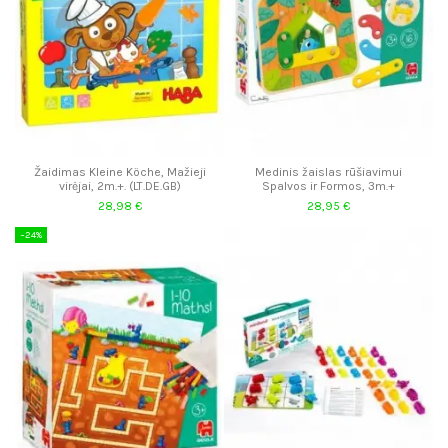
Žaidimas Kleine Köche, Mažieji
Medinis žaislas rūšiavimui
virėjai, 2m.+. (LT.DE.GB)
Spalvos ir Formos, 3m.+
28,98 €
28,95 €
−24%