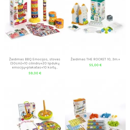
Žaidimas BBQ Emocijos, stovas
Žaidimas THE ROCKET 10, 3m.+
(50cm)+10 cilindru+20 lipdukų
55,00 €
emocijų+plakatas+10 kortų...
59,00 €