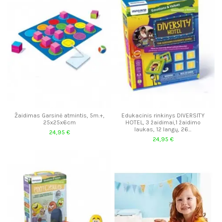
Žaidimas Garsinė atmintis, 5m.+,
Edukacinis rinkinys DIVERSITY
25x25x6cm
HOTEL, 3 žaidimai,1 žaidimo
laukas, 12 langų, 26...
24,95 €
24,95 €