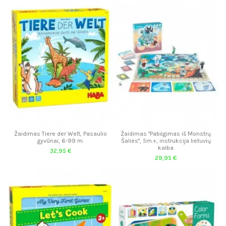
Žaidimas Tiere der Welt, Pasaulio
Žaidimas "Pabėgimas iš Monstrų
gyvūnai, 6-99 m.
Šalies", 5m.+, instrukcija lietuvių
kalba
32,95 €
29,95 €