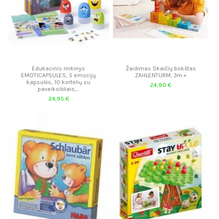
Edukacinis rinkinys
Žaidimas Skaičių bokštas
EMOTICAPSULES, 5 emocijų
ZAHLENTURM, 3m.+
kapsulės, 10 kortelių su
24,90 €
paveikslėliais,...
24,95 €