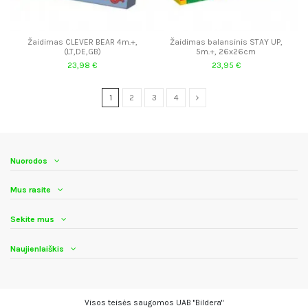
Žaidimas CLEVER BEAR 4m.+,
Žaidimas balansinis STAY UP,
(LT,DE,GB)
5m.+, 26x26cm
23,98 €
23,95 €
1
2
3
4
Nuorodos
Mus rasite
Sekite mus
Naujienlaiškis
Visos teisės saugomos UAB "Bildera"