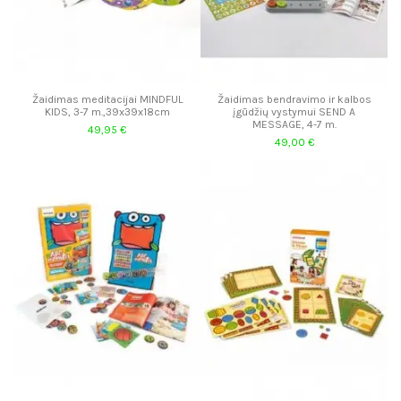
Žaidimas meditacijai MINDFUL
Žaidimas bendravimo ir kalbos
KIDS, 3-7 m.,39x39x18cm
įgūdžių vystymui SEND A
MESSAGE, 4-7 m.
49,95 €
49,00 €