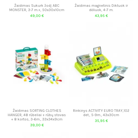
Žaidimas Sukurk žodį ABC
Žaidimas magnetinis Diktuok ir
MONSTER, 3-7 m.+, 50x30x10cm
dėliuok, 4-7 m.
49,00 €
43,95 €
Žaidimas SORTING CLOTHES
Rinkinys ACTIVITY EURO TRAY,102
HANGER, 48 rūbeliai + rūbų stovas
det., 5-9m., 43x30cm
+ 8 kortos, 3-6m., 33x34x9cm
35,95 €
39,00 €