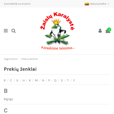
Susisiekite su mumis
Lietuvių kalba
0
Pagrindinis
Prekių ženklai
Prekių ženklai
B
/
C
/
G
/
H
/
K
/
M
/
N
/
P
/
Q
/
S
/
T
/
Y
B
BigJigs
C