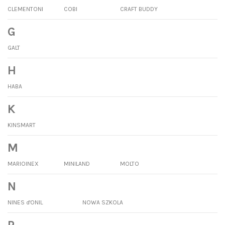
CLEMENTONI
COBI
CRAFT BUDDY
G
GALT
H
HABA
K
KINSMART
M
MARIOINEX
MINILAND
MOLTO
N
NINES d'ONIL
NOWA SZKOLA
P