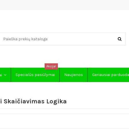
Akcija!
Specialūs pasiūlymai
Naujienos
Geriausiai parduod
ai
i Skaičiavimas Logika