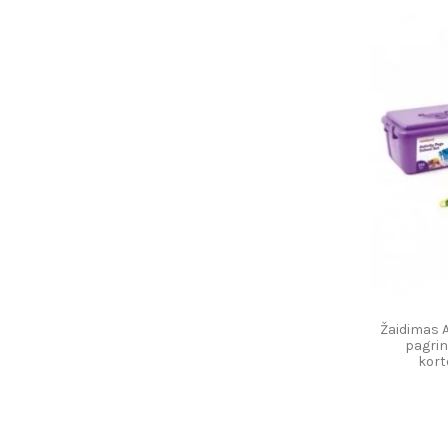
Žaidimas A
pagrind
kort