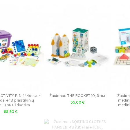
CTIVITY PIN, 144det.+ 4
Žaidimas THE ROCKET 10, 3m.+
Žaidim
ai + 18 plastikinių
medini
55,00 €
elių su užduotim
medini
69,90 €