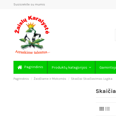
Susisiekite su mumis
Pagrindinis
Produktų kategorijos
Gamintoj
Pagrindinis
Žaidžiame ir Mokomės
Skaičiai Skaičiavimas Logika
Skaičia