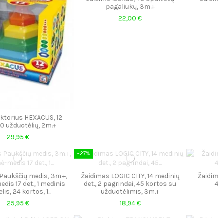
pagaliukų, 3m.+
22,00 €
ktorius HEXACUS, 12
100 užduotėlių, 2m.+
29,95 €
−27%
Paukščių medis, 3m.+,
Žaidimas LOGIC CITY, 14 medinių
Žaidim
edis 17 det., 1 medinis
det., 2 pagrindai, 45 kortos su
4
is, 24 kortos, 1...
užduotėlimis, 3m.+
25,95 €
18,94 €