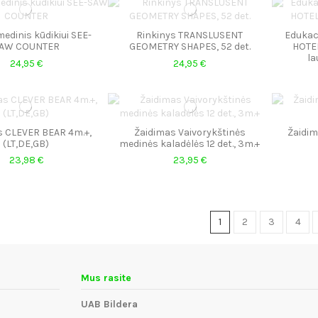
medinis kūdikiui SEE-
Rinkinys TRANSLUSENT
Edukaci
AW COUNTER
GEOMETRY SHAPES, 52 det.
HOTEL
la
24,95 €
24,95 €
s CLEVER BEAR 4m.+,
Žaidimas Vaivorykštinės
Žaidim
(LT,DE,GB)
medinės kaladėlės 12 det., 3m.+
23,98 €
23,95 €
1
2
3
4
Mus rasite
UAB Bildera