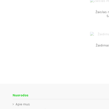
Žaislas 
S
Žaidima
Nuorodos
Apie mus