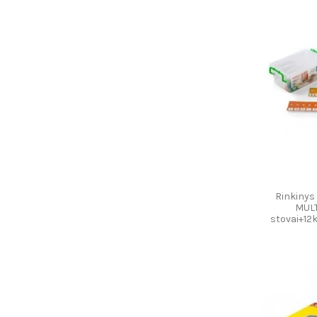
Rinkinys
MULT
stovai+12k