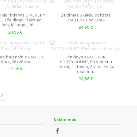
nis rinkinys DIVERSITY
Žaidimas Skaičių bokštas
, 3 žaidimai,1 žaidimo
ZAHLENTURM, 3m.+
ukas, 12 langų, 26...
24,90 €
24,95 €
as balansinis STAY UP,
Rinkinys ABACOLOR
5m.+, 26x26cm
SORT&COUNT, 50 skaidriu
formų, 1 stovas, 2 virvelės, 14
23,95 €
skaidrių...
23,95 €
Sekite mus