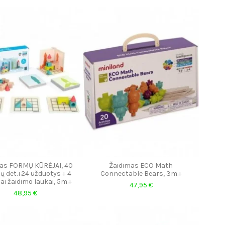
as FORMŲ KŪRĖJAI, 40
Žaidimas ECO Math
ų det.+24 užduotys + 4
Connectable Bears, 3m.+
ai žaidimo laukai, 5m.+
47,95 €
48,95 €