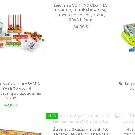
Žaidimas SORTING CLOTHES
HANGER, 48 rūbeliai + rūbų
stovas + 8 kortos, 3-6m.,
33x34x9cm
39,00 €
 skaičiavimui ABACUS
Rinkinys
IBASE 90 det.+ 6
de
ortelių su užduotimis,
3-7 m.
42,95 €
−24%
Žaidimas Skaičiavimas iki 10,
Rūši
žaidimo laukas, 40 spalvotų
žaid