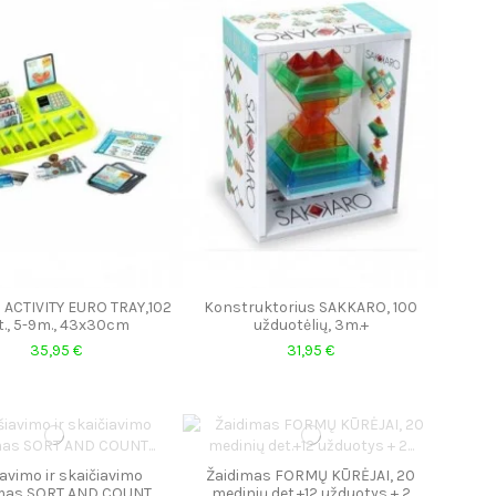
 ACTIVITY EURO TRAY,102
Konstruktorius SAKKARO, 100
t., 5-9m., 43x30cm
užduotėlių, 3m.+
35,95 €
31,95 €
avimo ir skaičiavimo
Žaidimas FORMŲ KŪRĖJAI, 20
imas SORT AND COUNT
medinių det.+12 užduotys + 2