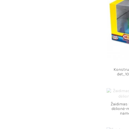
Konstru
det., 
Žaidimas 
dėlionė-m
namel