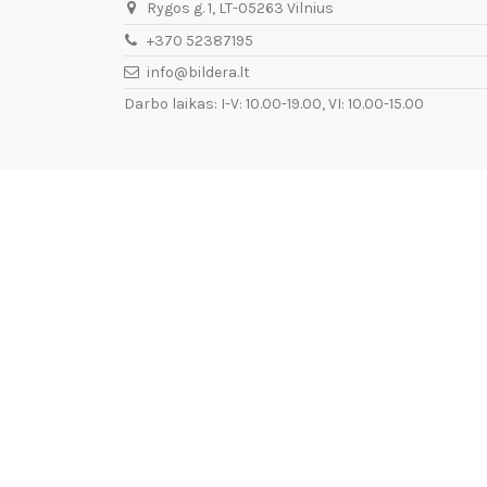
Rygos g. 1, LT-05263 Vilnius
+370 52387195
info@bildera.lt
Darbo laikas: I-V: 10.00-19.00, VI: 10.00-15.00