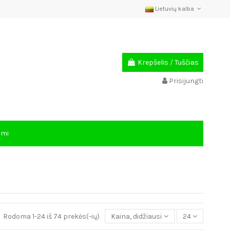
Lietuvių kalba
Krepšelis
/
Tuščias
Prisijungti
ami
Rodoma 1-24 iš 74 prekės(-ių)
Kaina, didžiausia - mažiausia
24