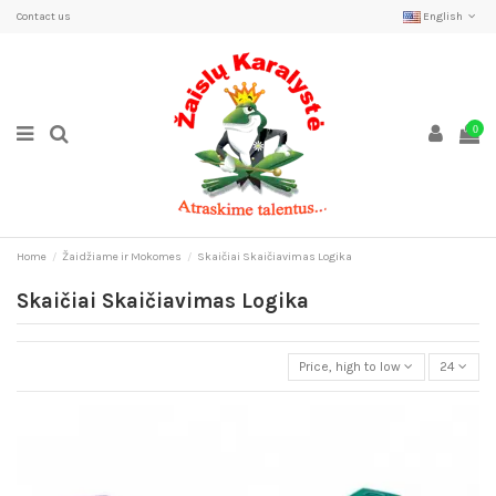
Contact us
English
0
Home
Žaidžiame ir Mokomes
Skaičiai Skaičiavimas Logika
Skaičiai Skaičiavimas Logika
Price, high to low
24