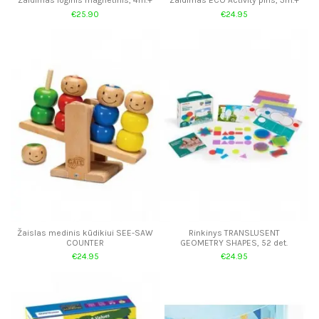
€25.90
€24.95
Žaislas medinis kūdikiui SEE-SAW
Rinkinys TRANSLUSENT
COUNTER
GEOMETRY SHAPES, 52 det.
€24.95
€24.95