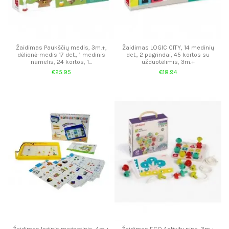
Žaidimas Paukščių medis, 3m.+,
Žaidimas LOGIC CITY, 14 medinių
dėlionė-medis 17 det., 1 medinis
det., 2 pagrindai, 45 kortos su
namelis, 24 kortos, 1...
užduotėlimis, 3m.+
€25.95
€18.94
Žaidimas loginis magnetinis, 4m.+
Žaidimas ECO Activity pins, 3m.+