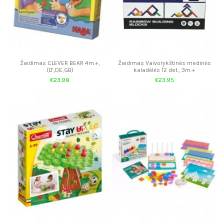
Žaidimas CLEVER BEAR 4m.+,
Žaidimas Vaivorykštinės medinės
(LT,DE,GB)
kaladėlės 12 det., 3m.+
€23.98
€23.95