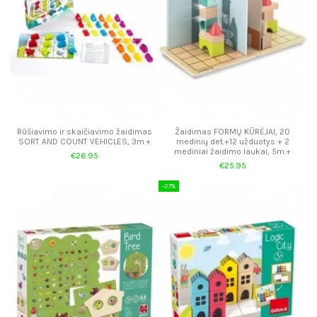
Rūšiavimo ir skaičiavimo žaidimas
Žaidimas FORMŲ KŪRĖJAI, 20
SORT AND COUNT VEHICLES, 3m.+
medinių det.+12 užduotys + 2
mediniai žaidimo laukai, 5m.+
€26.95
€25.95
-27%