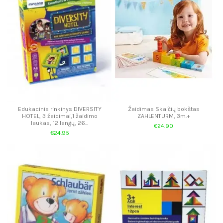
Edukacinis rinkinys DIVERSITY
Žaidimas Skaičių bokštas
HOTEL, 3 žaidimai,1 žaidimo
ZAHLENTURM, 3m.+
laukas, 12 langų, 26...
€24.90
€24.95