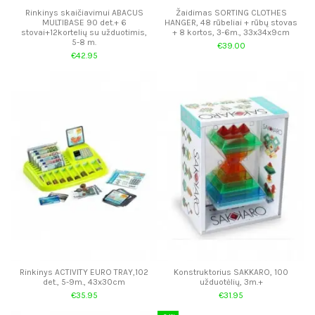
Rinkinys skaičiavimui ABACUS
Žaidimas SORTING CLOTHES
MULTIBASE 90 det.+ 6
HANGER, 48 rūbeliai + rūbų stovas
stovai+12kortelių su užduotimis,
+ 8 kortos, 3-6m., 33x34x9cm
5-8 m.
€39.00
€42.95
Rinkinys ACTIVITY EURO TRAY,102
Konstruktorius SAKKARO, 100
det., 5-9m., 43x30cm
užduotėlių, 3m.+
€35.95
€31.95