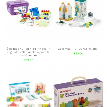
Žaidimas ACTIVITY PIN, 144det.+ 4
Žaidimas THE ROCKET 10, 3m.+
pagrindai + 18 plastikinių kortelių
€55.00
su užduotim
€69.90