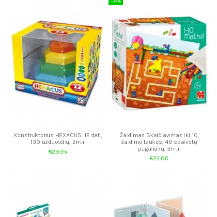
-24%
Konstruktorius HEXACUS, 12 det.,
Žaidimas Skaičiavimas iki 10,
100 užduotėlių, 2m.+
žaidimo laukas, 40 spalvotų
pagaliukų, 3m.+
€29.95
€22.00