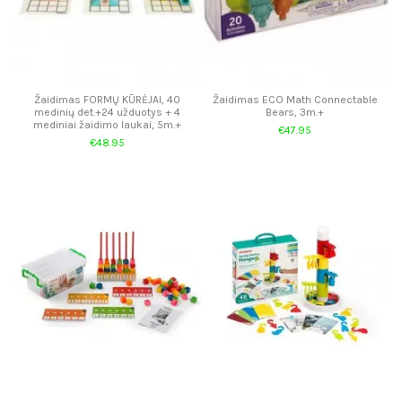
Žaidimas FORMŲ KŪRĖJAI, 40
Žaidimas ECO Math Connectable
medinių det.+24 užduotys + 4
Bears, 3m.+
mediniai žaidimo laukai, 5m.+
€47.95
€48.95