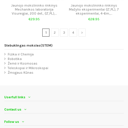
Jaunojo mokslininko rinkinys
Jaunojo mokslininko rinkinys
Mechanikos laboratorija
Mažylio eksperimentai (LT,PL.), 7
Visureigiai, 200 det., (LT,PL.),...
eksperimentai, 4-6m.,...
€29.95
€28.95
1
2
3
4
Stebuklingas mokslas(STEM)
Fizika ir Chemija
Robotika
Žemė ir Kosmosas
Teleskopai ir Mikroskopai
Žmogaus Kūnas
Userfull links
Contact us
Follow us