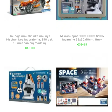
Jaunojo mokslininko rinkinys
Mikroskopas 100x, 600x. 1200x
Mechanikos laboratorija, 250 det.,
lagamine 35x30x10cm, 8m.+
50 mechaninių modelių...
€39.95
€42.00