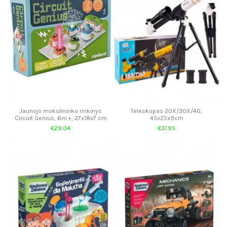
Jaunojo mokslininko rinkinys
Teleskopas 20X/30X/40,
Circuit Genius, 6m.+, 27x18x7 cm
45x25x9cm
€29.04
€31.95