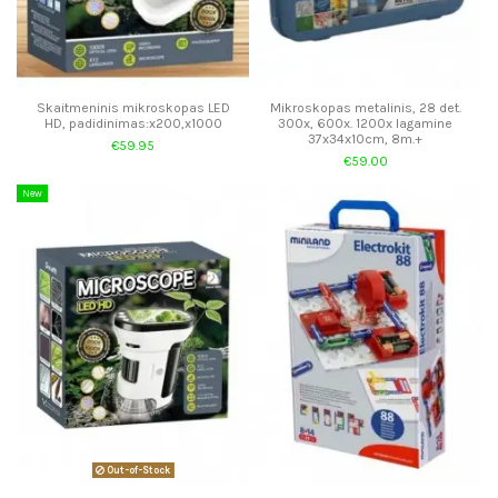
Skaitmeninis mikroskopas LED
Mikroskopas metalinis, 28 det.
HD, padidinimas:x200,x1000
300x, 600x. 1200x lagamine
37x34x10cm, 8m.+
€59.95
€59.00
New
Out-of-Stock