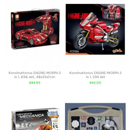
Konstruktorius ENGINE-MORPH 2
Konstruktorius ENGINE-MORPH 2
in 1, 696 det., 48x33x7cm
in 1, 594 det
€44.95
€42.00