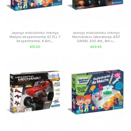
Jaunojo mokslininko rinkinys
Jaunojo mokslininko rinkinys
Mažylio eksperimentai (LT,PL.), 7
Mechanikos laboratorija JEEP
eksperimentai, 4-6m.,...
SAFARI, 200 det., 8m.+,...
€31.00
€29.95