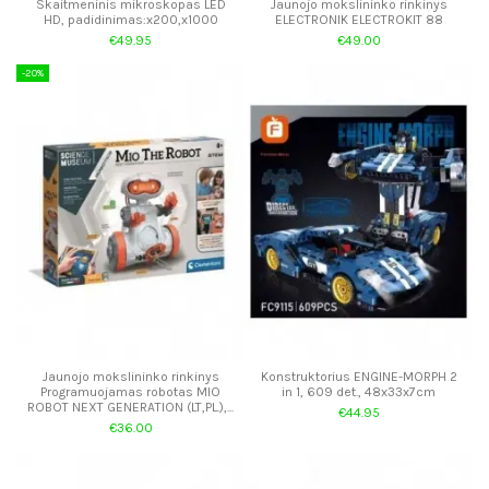
Skaitmeninis mikroskopas LED
Jaunojo mokslininko rinkinys
HD, padidinimas:x200,x1000
ELECTRONIK ELECTROKIT 88
€49.95
€49.00
-20%
Jaunojo mokslininko rinkinys
Konstruktorius ENGINE-MORPH 2
Programuojamas robotas MIO
in 1, 609 det., 48x33x7cm
ROBOT NEXT GENERATION (LT,PL.),...
€44.95
€36.00