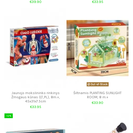
€39.90
€33.95
Out-of-Stock
Jaunojo mokslininko rinkinys
Šiltnamis PLANTING SUNLIGHT
Žmogaus kūnas (LT,PL.), 8m.+,
ROOM, 8 m.+
45x31x7.5cm
€33.90
€33.95
-12%