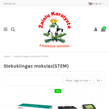
Contact us
English
0
Home
Stebuklingas mokslas(STEM)
Stebuklingas mokslas(STEM)
Price, high to low
24
New