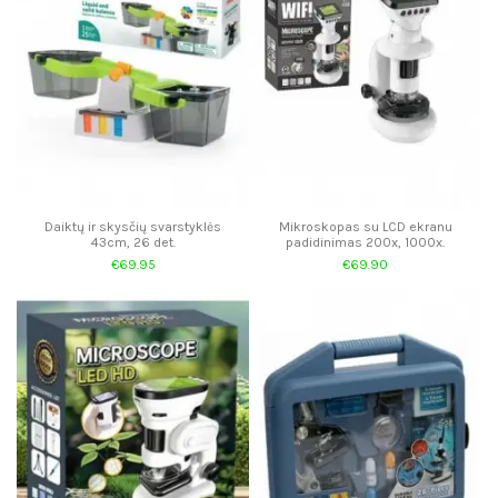
Daiktų ir skysčių svarstyklės
Mikroskopas su LCD ekranu
43cm, 26 det.
padidinimas 200x, 1000x.
€69.95
€69.90