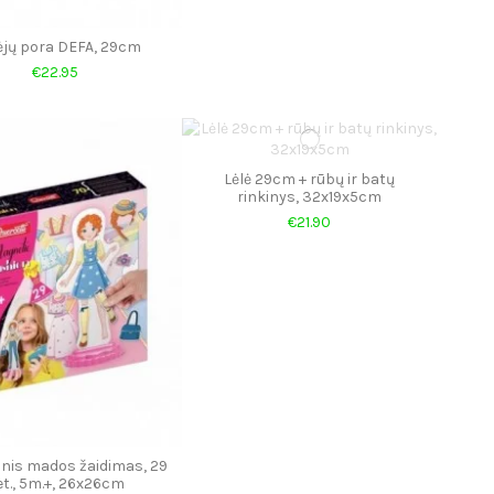
ėjų pora DEFA, 29cm
€22.95
Lėlė 29cm + rūbų ir batų
rinkinys, 32x19x5cm
€21.90
nis mados žaidimas, 29
et., 5m.+, 26x26cm