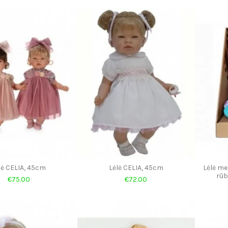
lė CELIA, 45cm
Lėlė CELIA, 45cm
Lėlė me
rūb
€75.00
€72.00