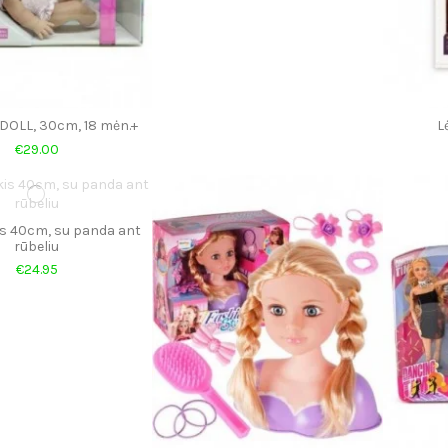
 DOLL, 30cm, 18 mėn.+
L
€29.00
is 40cm, su panda ant
rūbeliu
€24.95