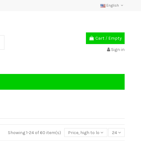
English
Cart
/
Empty
Sign in
Showing 1-24 of 60 item(s)
Price, high to low
24