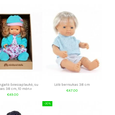
rgaitė šviesiaplaukė, su
Lėlė berniukas 38 cm
ais 38 cm, 10 mėn.+
€47.00
€49.00
-30%