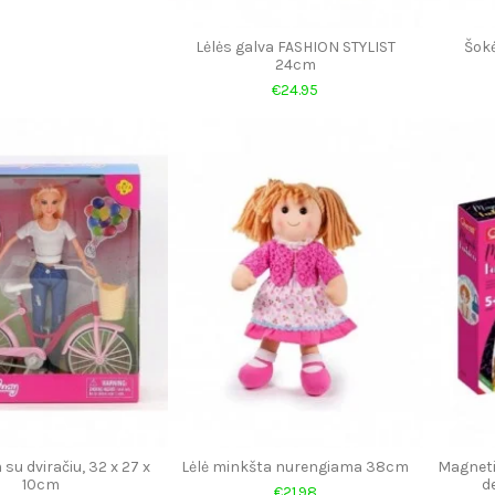
Lėlės galva FASHION STYLIST
Šok
24cm
€24.95
su dviračiu, 32 x 27 x
Lėlė minkšta nurengiama 38cm
Magneti
10cm
d
€21.98