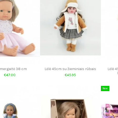
 mergaitė 38 cm
Lėlė 45cm su žieminiais rūbais
Lėlė 4
€47.00
€45.95
New