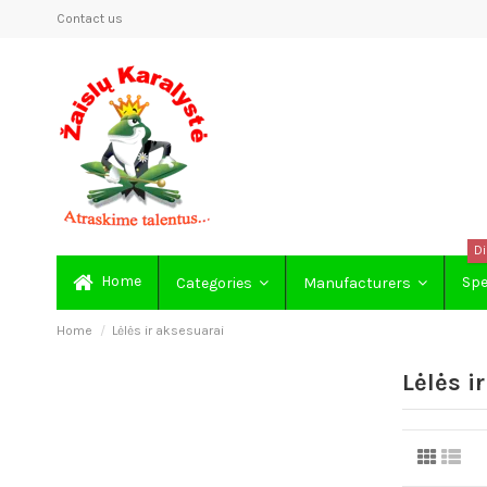
Contact us
Di
Home
Spe
Categories
Manufacturers
Home
Lėlės ir aksesuarai
Lėlės i