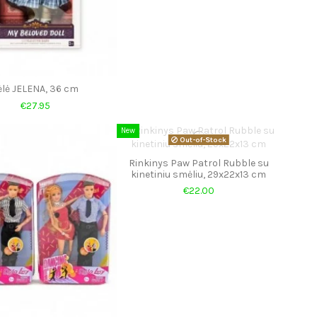
ėlė JELENA, 36 cm
€27.95
New
Out-of-Stock
Rinkinys Paw Patrol Rubble su
kinetiniu smėliu, 29x22x13 cm
€22.00