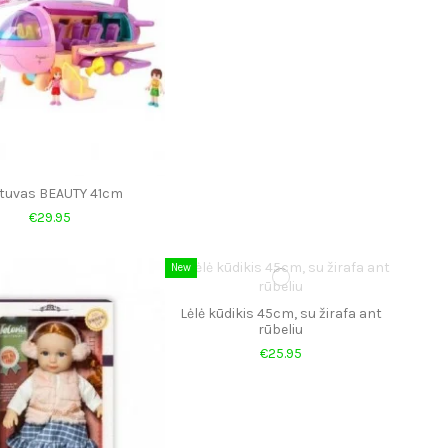
tuvas BEAUTY 41cm
€29.95
New
Lėlė kūdikis 45cm, su žirafa ant
rūbeliu
€25.95