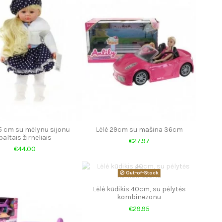
5 cm su mėlynu sijonu
Lėlė 29cm su mašina 36cm
baltais žirneliais
€27.97
€44.00
Out-of-Stock
Lėlė kūdikis 40cm, su pėlytės
kombinezonu
€29.95