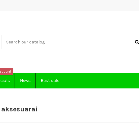
scount
cials
News
Best sale
r aksesuarai