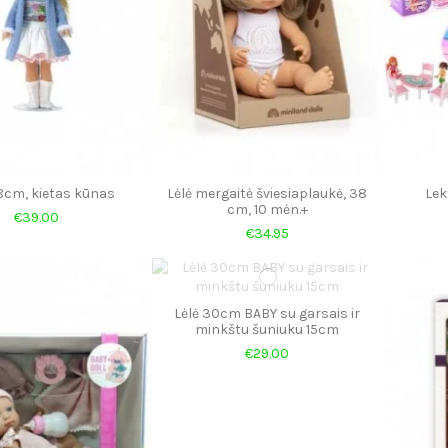
8cm, kietas kūnas
Lėlė mergaitė šviesiaplaukė, 38
Lek
cm, 10 mėn.+
€39.00
€34.95
Lėlė 30cm BABY su garsais ir
minkštu šuniuku 15cm
€29.00