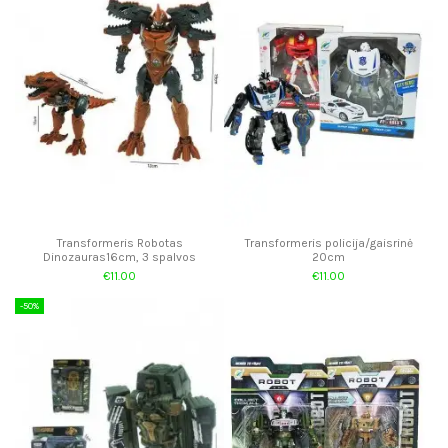
Transformeris Robotas
Transformeris policija/gaisrinė
Dinozauras16cm, 3 spalvos
20cm
€11.00
€11.00
-50%