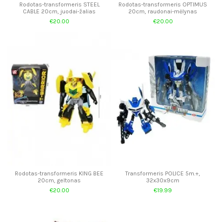
Rodotas-transformeris STEEL
Rodotas-transformeris OPTIMUS
CABLE 20cm, juodai-žalias
20cm, raudonai-mėlynas
€20.00
€20.00
Rodotas-transformeris KING BEE
Transformeris POLICE 5m.+,
20cm, geltonas
32x30x9cm
€20.00
€19.99