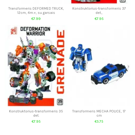
Transformeris DEFORMED TRUCK,
Konstruktorius-transformeris 37
12cm, 4m.+, su garsais
det.,
€7.99
€7.95
Konstruktorius-transformeris 35
Transformeris MECHA POLICE, 17
det.
cm
€7.95
€5.75