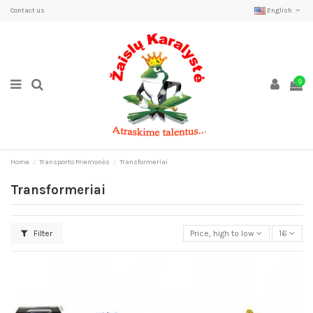
Contact us
English
0
Home
Transporto Priemonės
Transformeriai
Transformeriai
Filter
Price, high to low
16