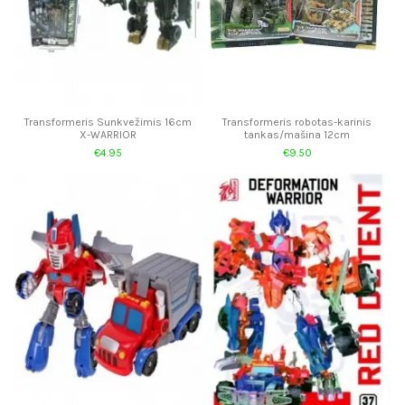
Transformeris Sunkvežimis 16cm
Transformeris robotas-karinis
X-WARRIOR
tankas/mašina 12cm
€4.95
€9.50