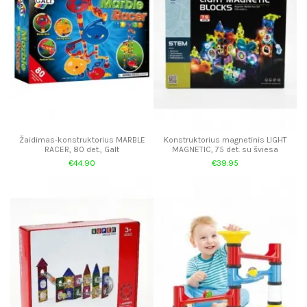
Žaidimas-konstruktorius MARBLE
Konstruktorius magnetinis LIGHT
RACER, 80 det., Galt
MAGNETIC, 75 det. su šviesa
€44.90
€39.95