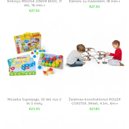
Rinkinys MIGOGA JUNIOR BASIC, 17
Kalnelis su mašinėlėm, 18 mėn.+
det., 18 mėn.+
€27.95
€27.95
Mozaika Superpegs, 32 det. nuo 2
Žaidimas-konstruktorius ROLLER
iki 5 metų
COASTER, 94det., 4.5m., 6m.+
€25.95
€21.85