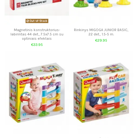
Out-of-Stock
Magnetinis konstruktorius-
Rinkinys MIGOGA JUNIOR BASIC,
labirintas 44 det., 7.5x7.5 cm su
22 det., 1.5-5 m.
optiniais efektais
€29.95
€33.95