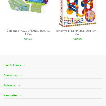
Žaidimas MAZE BALANCE BOARD,
Rinkinys MINI MARBLE RUN, 5m.+,
4-6m.
Galt
€14.63
€10.90
Userfull links
Contact us
Follow us
Newsletter