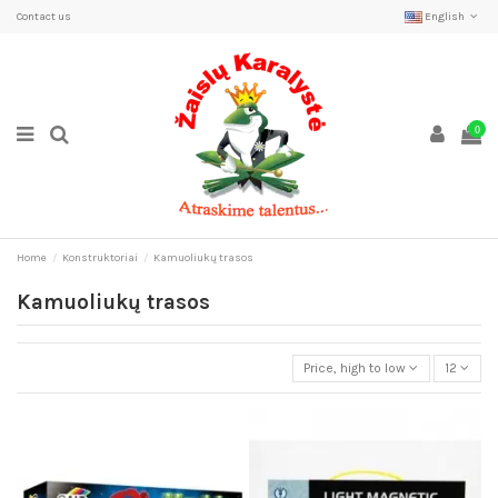
Contact us
English
0
Home
Konstruktoriai
Kamuoliukų trasos
Kamuoliukų trasos
Price, high to low
12