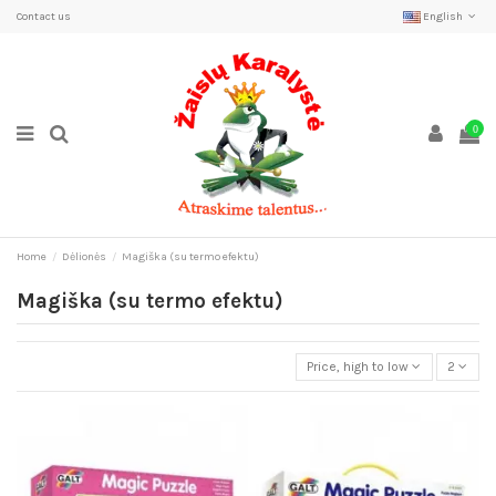
Contact us
English
0
Home
Dėlionės
Magiška (su termo efektu)
Magiška (su termo efektu)
Price, high to low
2