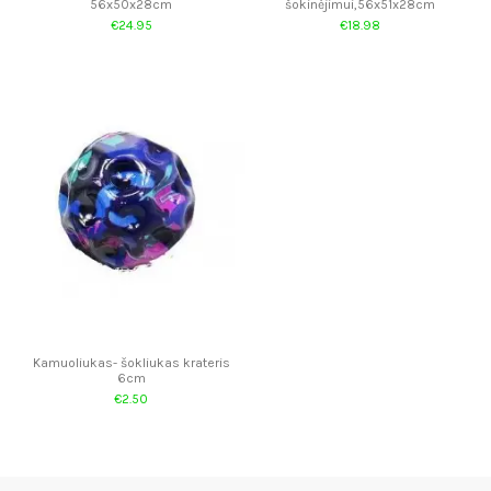
56x50x28cm
šokinėjimui,56x51x28cm
€24.95
€18.98
Kamuoliukas- šokliukas krateris
6cm
€2.50