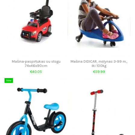
Mašina-paspirtukas su stogu
Mašina DIDICAR, mėlynas 3-99 m.,
74x46x90cm
iki 100kg
€40.05
€59.99
New