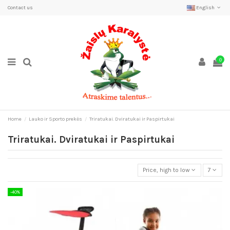
Contact us
English
0
Home
Lauko ir Sporto prekės
Triratukai. Dviratukai ir Paspirtukai
Triratukai. Dviratukai ir Paspirtukai
Price, high to low
7
-40%