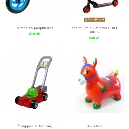
Out-of-Stock
Dviratukas-paspirtukas
Paspirtukas aliumininis STREET
RIDER
€39.95
€39.00
Žoliapjovė su krepšiu,
Arkliukas