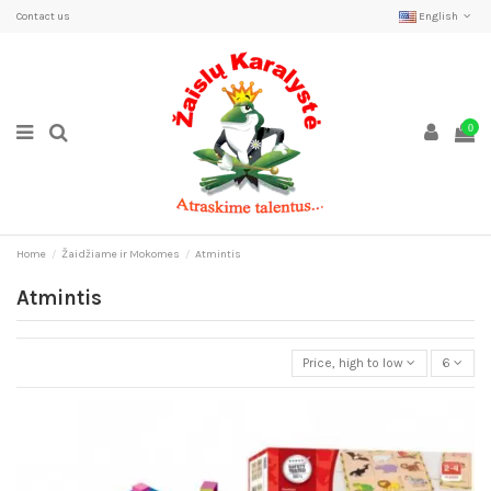
Contact us
English
0
Home
Žaidžiame ir Mokomes
Atmintis
Atmintis
Price, high to low
6