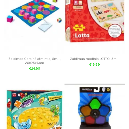
Žaidimas Garsinė atmintis, 5m.+,
Žaidimas medinis LOTTO, 3m.+
25x25x6cm
€19.99
€24.95