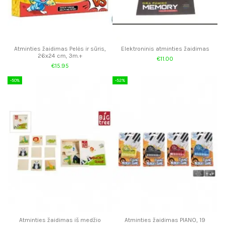
Atminties žaidimas Pelės ir sūris,
Elektroninis atminties žaidimas
26x24 cm, 3m.+
€11.00
€15.95
-50%
-52%
Atminties žaidimas iš medžio
Atminties žaidimas PIANO, 19