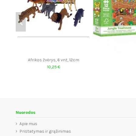
Afrikos žvėrys, 6 vnt, 12cm
10,25 €
Nuorodos
Apie mus
Pristatymas ir grąžinimas