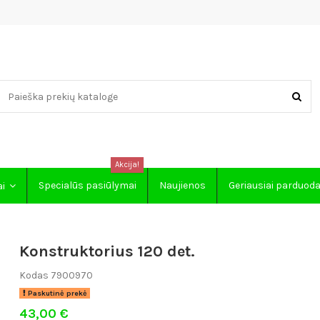
Akcija!
Specialūs pasiūlymai
Naujienos
Geriausiai parduod
ai
Konstruktorius 120 det.
Kodas
7900970
Paskutinė prekė
43,00 €