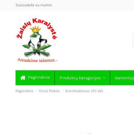
Susisiekite su mumis
Pagrindinis
Produktų kategorijos
Gamintoj
Pagrindinis
Visos Prekės
Konstruktorius 120 det.