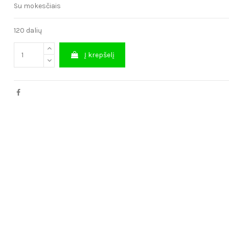
Su mokesčiais
120 dalių
Į krepšelį