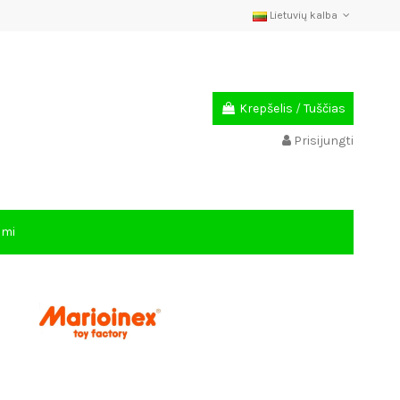
Lietuvių kalba
Krepšelis
/
Tuščias
Prisijungti
ami