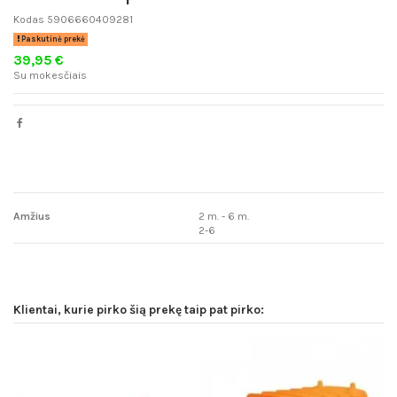
Kodas
5906660409281
Paskutinė prekė
39,95 €
Su mokesčiais
Amžius
2 m. - 6 m.
2-6
Klientai, kurie pirko šią prekę taip pat pirko: