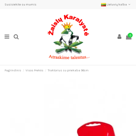
Susisiekite su mumis
Lietuvių kalba
0
Pagrindinis
Visos Prekės
Traktorius su priekaba 98cm