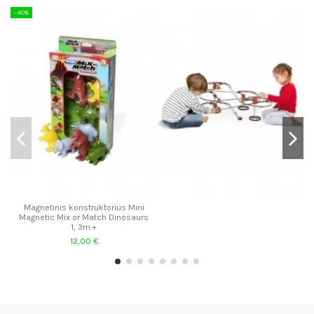
−40%
−
Magnetinis konstruktorius Mini
Magnetic Mix or Match Dinosaurs
1, 3m.+
12,00 €