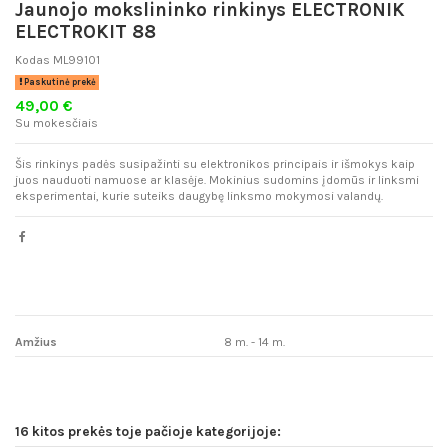
Jaunojo mokslininko rinkinys ELECTRONIK
ELECTROKIT 88
Kodas
ML99101
Paskutinė prekė
49,00 €
Su mokesčiais
Šis rinkinys padės susipažinti su elektronikos principais ir išmokys kaip
juos nauduoti namuose ar klasėje. Mokinius sudomins įdomūs ir linksmi
eksperimentai, kurie suteiks daugybę linksmo mokymosi valandų.
Amžius
8 m. - 14 m.
16 kitos prekės toje pačioje kategorijoje: