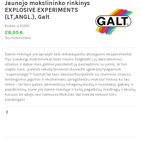
Jaunojo mokslininko rinkinys
EXPLOSIVE EXPERIMENTS
(LT,ANGL.), Galt
Kodas
LL10341
28,95 €
Su mokesčiais
Šiame rinkinyje yra aprašyti šeši reikalaujantis atsargumo eksperimentai.
Trys siaubingi mokslininkai leido mums žvilgtelėti į jų laboratorinius
užrašus ir dabar mes galime pasidalinti jų paslaptimis su jumis. Ar turi
slapto noro... paleisti raketą?priversti išsiveržti ugnikalnį?pagaminti
“supersnarglį”? Tuomet tai tavo šansas!Susipažink su cheminiu chaosu,
lemtingomis jėgomis ir ekstremaliu sprogstančiu mokslu! Viskas ko tau
reikia – tai tavo paties deimantinių smegenų,keistų ir nuostabių ‘gabalų’ ir
paaiškinimų, kurie yra šiame rinkinyje ir kelių pagalbinių medžiagų ir likučių,
kuriuos be abėjo rasi namuose.Mokslas dar niekad nebuvo toks
siaubingas!