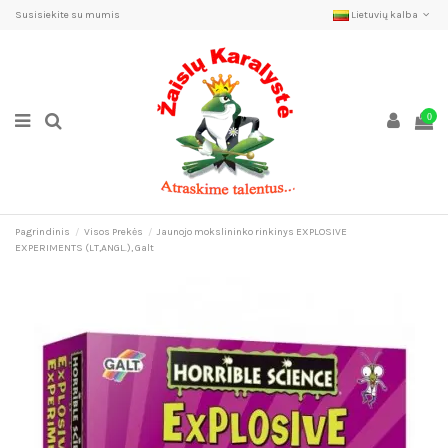
Susisiekite su mumis
Lietuvių kalba
0
Pagrindinis
Visos Prekės
Jaunojo mokslininko rinkinys EXPLOSIVE
EXPERIMENTS (LT,ANGL.), Galt