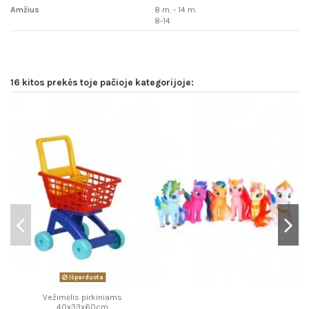
Amžius
8 m. - 14 m.
8-14
16 kitos prekės toje pačioje kategorijoje:
Išparduota
Vežimėlis pirkiniams
40x33x60cm