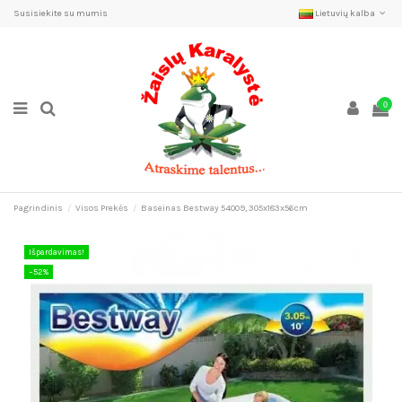
Susisiekite su mumis
Lietuvių kalba
0
Pagrindinis
Visos Prekės
Baseinas Bestway 54009, 305x183x56cm
Išpardavimas!
−52%