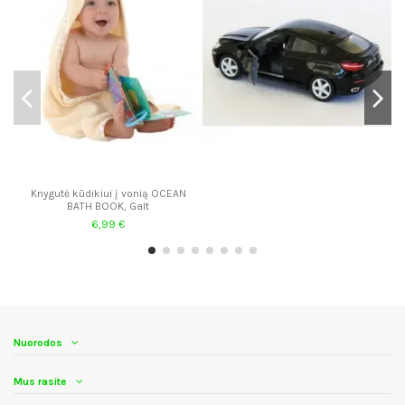
Knygutė kūdikiui į vonią OCEAN
BATH BOOK, Galt
6,99 €
Nuorodos
Mus rasite