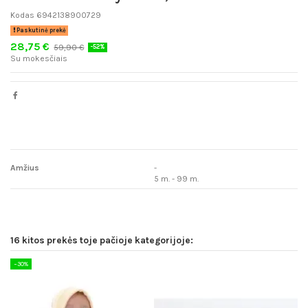
Kodas
6942138900729
Paskutinė prekė
28,75 €
59,90 €
-52%
Su mokesčiais
Amžius
-
5 m. - 99 m.
16 kitos prekės toje pačioje kategorijoje:
−30%