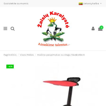
Susisiekite su mumis
Lietuvių kalba
0
Pagrindinis
Visos Prekės
Mašina-paspirtukas su stogu 74x46x90cm
−40%