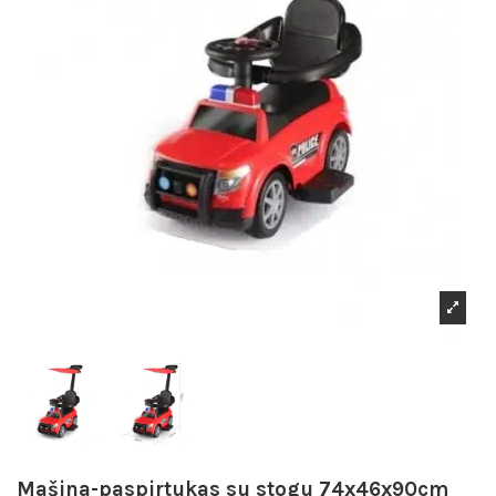
Mašina-paspirtukas su stogu 74x46x90cm