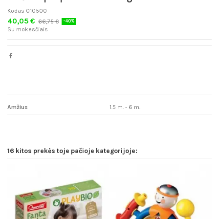
Kodas
010500
40,05 €
66,75 €
-40%
Su mokesčiais
Amžius
1.5 m. - 6 m.
16 kitos prekės toje pačioje kategorijoje: