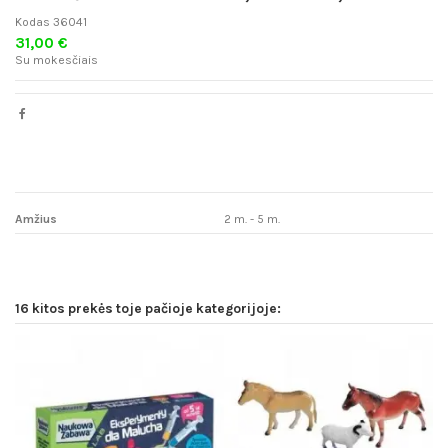
Kodas
36041
31,00 €
Su mokesčiais
Amžius
2 m. - 5 m.
16 kitos prekės toje pačioje kategorijoje:
N