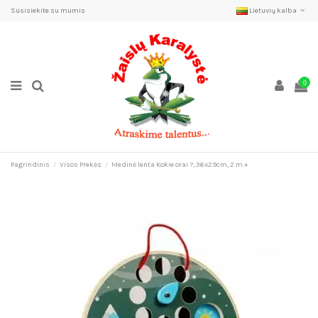
Susisiekite su mumis
Lietuvių kalba
0
Pagrindinis
Visos Prekės
Medinė lenta Kokie orai ?, 36x29cm, 2 m.+