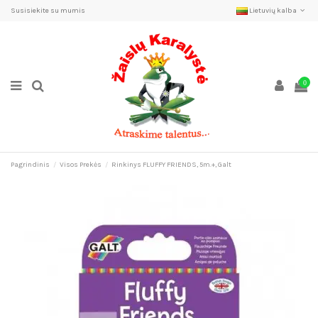
Susisiekite su mumis
Lietuvių kalba
0
Pagrindinis
Visos Prekės
Rinkinys FLUFFY FRIENDS, 5m.+, Galt