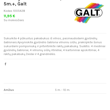
5m.+, Galt
Kodas
1005428
11,95 €
Su mokesčiais
Sukurkite 4 pūkuotus pakabukus iš vilnos, pasinaudodami gyvūnėlių
šablonais.Apvyniokite gyvūnėlio šablona vilnoniu siūlu, prakirpkite šonus
sukurdami pomponiuką ir pritvirtinkite raktų pakabuką. Sudėtis: 4 mediniai
gyvūnėlių šablonai, 4 vilnonių siūlų ritinėliai, 4 kartoniniai apskritimai, 4
raktų pakabukų žiedai ir 4 grandinėlės.
Amžius
5 m. - 10 m.