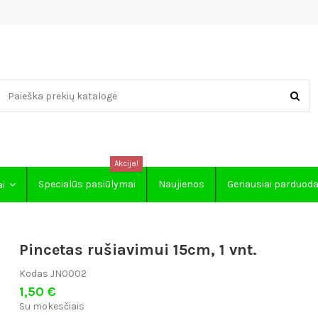
Akcija!
Specialūs pasiūlymai
Naujienos
Geriausiai parduod
ai
Pincetas rušiavimui 15cm, 1 vnt.
Kodas
JN0002
1,50 €
Su mokesčiais