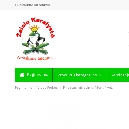
Susisiekite su mumis
Pagrindinis
Produktų kategorijos
Gamintoj
Pagrindinis
Visos Prekės
Pincetas rušiavimui 15cm, 1 vnt.