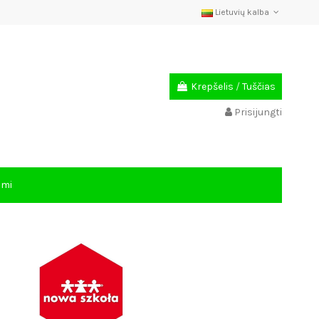
Lietuvių kalba
Krepšelis
/
Tuščias
Prisijungti
ami