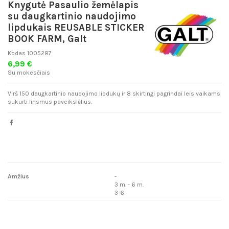
Knygutė Pasaulio žemėlapis
su daugkartinio naudojimo
lipdukais REUSABLE STICKER
BOOK FARM, Galt
Kodas
1005287
6,99 €
Su mokesčiais
Virš 150 daugkartinio naudojimo lipdukų ir 8 skirtingi pagrindai leis vaikams
sukurti linsmus paveikslėlius.
Amžius
-
3 m. - 6 m.
3-6