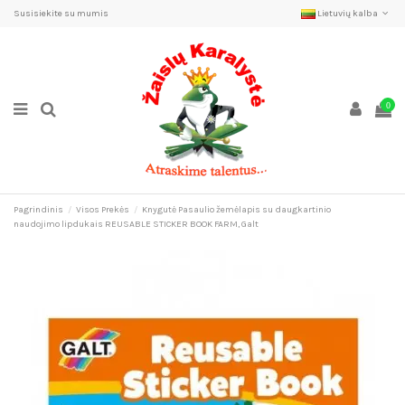
Susisiekite su mumis
Lietuvių kalba
0
Pagrindinis
Visos Prekės
Knygutė Pasaulio žemėlapis su daugkartinio
naudojimo lipdukais REUSABLE STICKER BOOK FARM, Galt