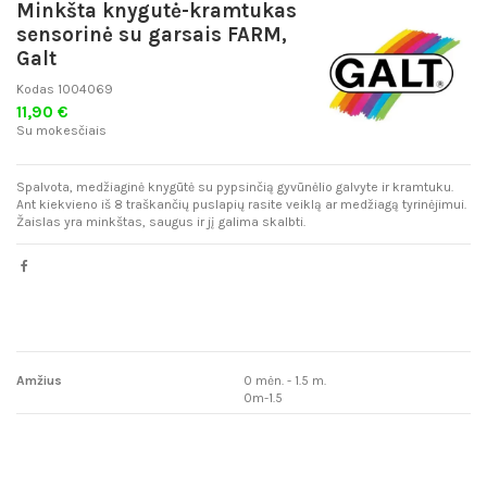
Minkšta knygutė-kramtukas
sensorinė su garsais FARM,
Galt
Kodas
1004069
11,90 €
Su mokesčiais
Spalvota, medžiaginė knygūtė su pypsinčią gyvūnėlio galvyte ir kramtuku.
Ant kiekvieno iš 8 traškančių puslapių rasite veiklą ar medžiagą tyrinėjimui.
Žaislas yra minkštas, saugus ir jį galima skalbti.
Amžius
0 mėn. - 1.5 m.
0m-1.5