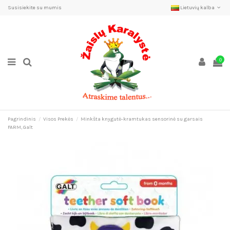
Susisiekite su mumis
Lietuvių kalba
0
Pagrindinis
Visos Prekės
Minkšta knygutė-kramtukas sensorinė su garsais
FARM, Galt