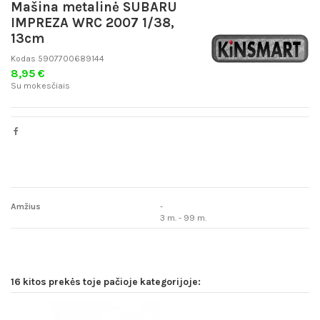
Mašina metalinė SUBARU
IMPREZA WRC 2007 1/38,
13cm
Kodas
5907700689144
8,95 €
Su mokesčiais
Amžius
-
3 m. - 99 m.
16 kitos prekės toje pačioje kategorijoje: