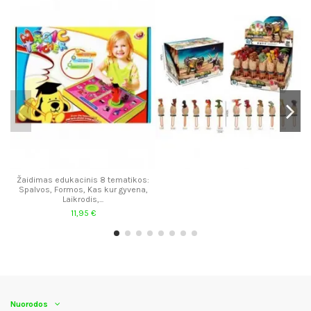
Žaidimas edukacinis 8 tematikos:
Spalvos, Formos, Kas kur gyvena,
Laikrodis,...
11,95 €
Nuorodos