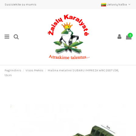
Susisiekite su mumis
Lietuvių kalba
0
Pagrindinis
Visos Prekės
Mašina metalinė SUBARU IMPREZA WRC 2007 1/38,
13cm