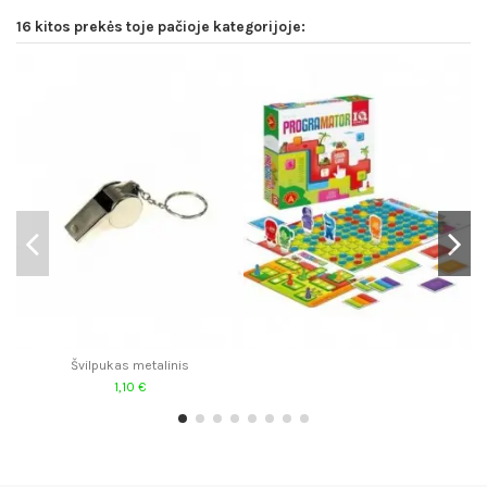
16 kitos prekės toje pačioje kategorijoje:
−
Švilpukas metalinis
1,10 €