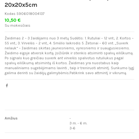
20x20x5cm
Kodas
5906018004137
10,50 €
Su mokesčiais
Žaidimas 2 – 3 žaidėjams nuo 3 metų Sudėtis: 1. Rutuliai – 12 vnt.; 2. Kortos –
55 vnt.; 3. Virvelės – 2 vnt.; 4. Smėlio laikrodis 5. Žetonai – 60 vnt. „Suverk
nelauk“ – žaidimas skirtas jaunesniems, vyresniems ir suaugusiesiems.
Žaidimo eigoje atversk kortą. Įsižiūrėk ir stenkis atsiminti spalvų eiliškumą.
Po signalo kuo greičiau suverk ant virvelės spalvotus rutuliukus pagal
spalvų eiliškumą atsimintą iš kortos. Žaidimas yra nuostabus kaip
manualiniams sugebėjimams lavinti , taip ir treniruoti atmintį. Sunkumo lygį
galima derinti su žaidėjų galimybėmis.Patikrink savo attmintį ir vikrumą.
Amžius
-
3 m. - 6 m.
3-6