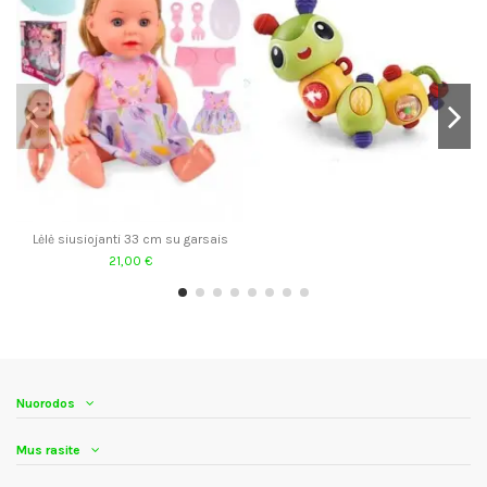
Lėlė siusiojanti 33 cm su garsais
21,00 €
Nuorodos
Mus rasite