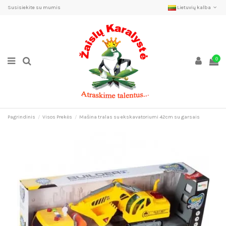
Susisiekite su mumis
Lietuvių kalba
0
Pagrindinis
Visos Prekės
Mašina tralas su ekskavatoriumi 42cm su garsais