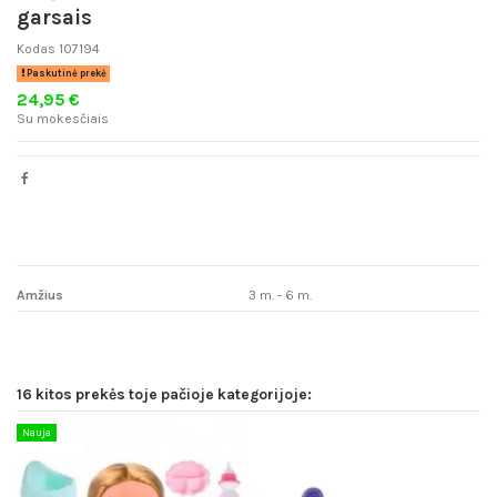
garsais
Kodas
107194
Paskutinė prekė
24,95 €
Su mokesčiais
Amžius
3 m. - 6 m.
16 kitos prekės toje pačioje kategorijoje:
Nauja