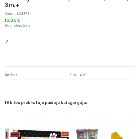
3m.+
Kodas
623576
15,95 €
Su mokesčiais
Amžius
3 m. - 6 m.
16 kitos prekės toje pačioje kategorijoje: