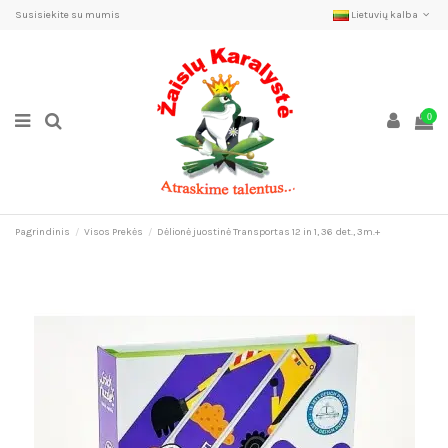
Susisiekite su mumis
Lietuvių kalba
0
Pagrindinis
Visos Prekės
Dėlionė juostinė Transportas 12 in 1, 36 det., 3m.+