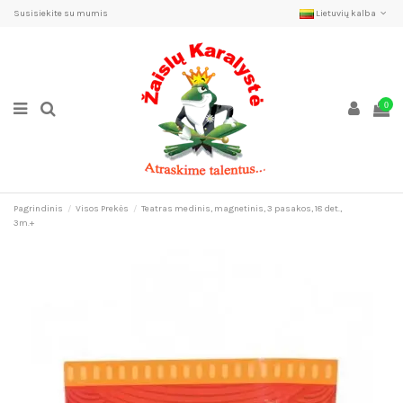
Susisiekite su mumis
Lietuvių kalba
0
Pagrindinis
Visos Prekės
Teatras medinis, magnetinis, 3 pasakos, 18 det.,
3m.+