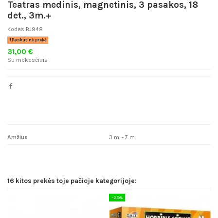
Teatras medinis, magnetinis, 3 pasakos, 18
det., 3m.+
Kodas
BJ948
Paskutinė prekė
31,00 €
Su mokesčiais
Amžius
3 m. - 7 m.
16 kitos prekės toje pačioje kategorijoje:
−29%