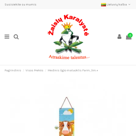
Susisiekite su mumis
Lietuvių kalba
0
Pagrindinis
Visos Prekės
Medinis ūgio matuoklis Farm, 3m.+