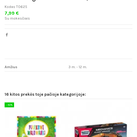
Kodas
T0625
7,99 €
Su mokesčiais
Amžius
3 m. - 12 m.
16 kitos prekės toje pačioje kategorijoje:
−50%