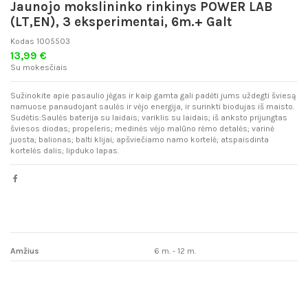
Jaunojo mokslininko rinkinys POWER LAB
(LT,EN), 3 eksperimentai, 6m.+ Galt
Kodas
1005503
13,99 €
Su mokesčiais
Sužinokite apie pasaulio jėgas ir kaip gamta gali padėti jums uždegti šviesą
namuose panaudojant saulės ir vėjo energija, ir surinkti biodujas iš maisto.
Sudėtis:Saulės baterija su laidais; variklis su laidais; iš anksto prijungtas
šviesos diodas; propeleris; medinės vėjo malūno rėmo detalės; varinė
juosta; balionas; balti klijai; apšviečiamo namo kortelė; atspaisdinta
kortelės dalis; lipduko lapas.
Amžius
6 m. - 12 m.