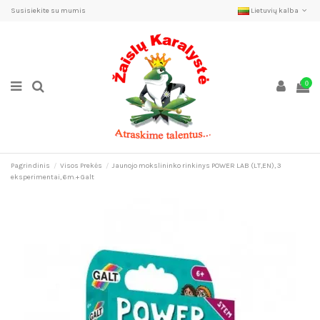
Susisiekite su mumis
Lietuvių kalba
0
Pagrindinis
Visos Prekės
Jaunojo mokslininko rinkinys POWER LAB (LT,EN), 3
eksperimentai, 6m.+ Galt