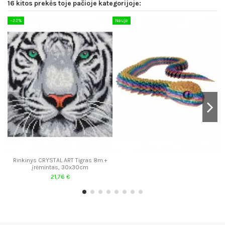
16 kitos prekės toje pačioje kategorijoje:
−22%
Nauja
Iš
−
Rinkinys CRYSTAL ART Tigras 8m.+
įrėmintas, 30x30cm
21,76 €