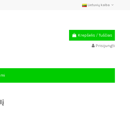
Lietuvių kalba
Krepšelis
/
Tuščias
Prisijungti
ami
lį