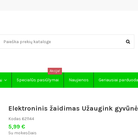
Akcija!
Specialūs pasiūlymai
Naujienos
Geriausiai parduod
ai
Elektroninis žaidimas Užaugink gyvūnė
Kodas
621144
5,99 €
Su mokesčiais