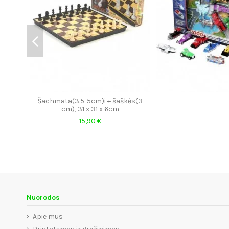
Šachmata(3.5-5cm)i + šaškės(3
cm), 31 x 31 x 6cm
15,90 €
Nuorodos
Apie mus