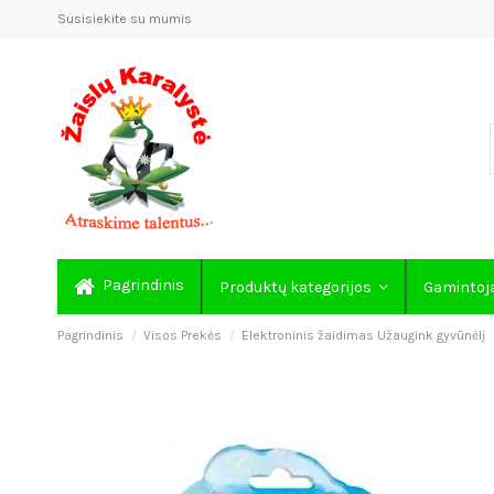
Susisiekite su mumis
Pagrindinis
Produktų kategorijos
Gamintoj
Pagrindinis
Visos Prekės
Elektroninis žaidimas Užaugink gyvūnėlį