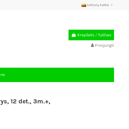
Lietuvių kalba
Krepšelis
/
Tuščias
Prisijungti
ami
s, 12 det., 3m.+,