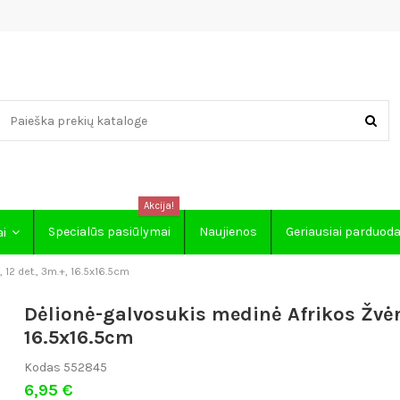
Akcija!
Specialūs pasiūlymai
Naujienos
Geriausiai parduod
ai
 12 det., 3m.+, 16.5x16.5cm
Dėlionė-galvosukis medinė Afrikos Žvėry
16.5x16.5cm
Kodas
552845
6,95 €