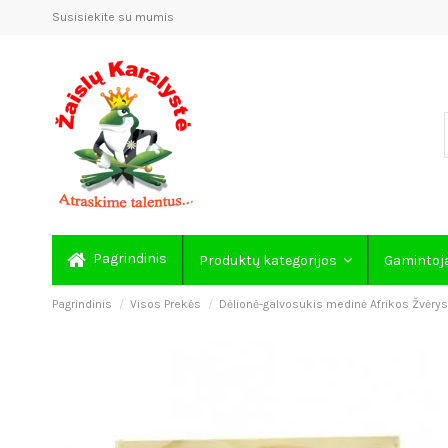
Susisiekite su mumis
Pagrindinis
Produktų kategorijos
Gamintoj
Pagrindinis
Visos Prekės
Dėlionė-galvosukis medinė Afrikos Žvėrys,