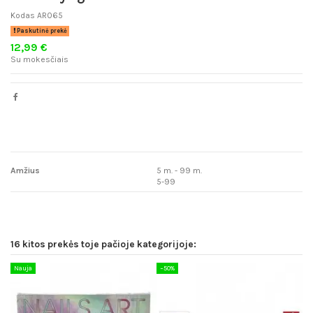
Kodas
AR065
Paskutinė prekė
12,99 €
Su mokesčiais
Amžius
5 m. - 99 m.
5-99
16 kitos prekės toje pačioje kategorijoje:
Nauja
−50%