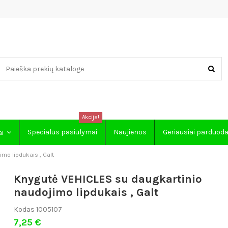
Akcija!
Specialūs pasiūlymai
Naujienos
Geriausiai parduod
ai
mo lipdukais , Galt
Knygutė VEHICLES su daugkartinio
naudojimo lipdukais , Galt
Kodas
1005107
7,25 €