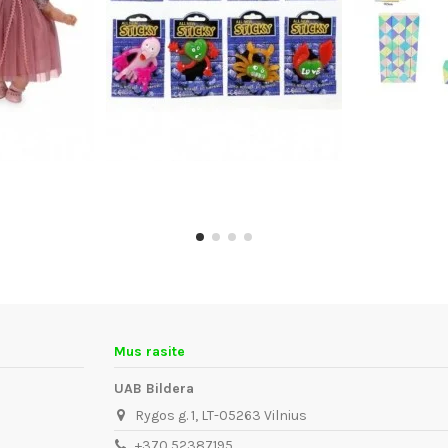
Mus rasite
UAB Bildera
Rygos g. 1, LT-05263 Vilnius
+370 52387195