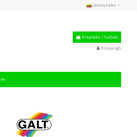
Lietuvių kalba
Krepšelis
/
Tuščias
Prisijungti
ami