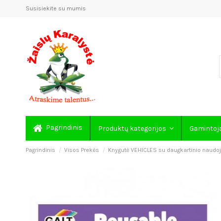
Susisiekite su mumis
Pagrindinis
Produktų kategorijos
Gamintoj
Pagrindinis
Visos Prekės
Knygutė VEHICLES su daugkartinio naudoji