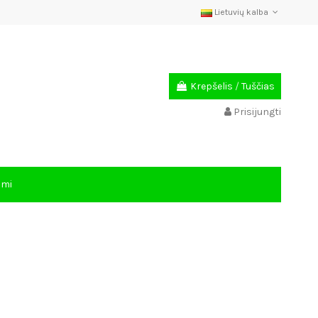
Lietuvių kalba
Krepšelis
/
Tuščias
Prisijungti
ami