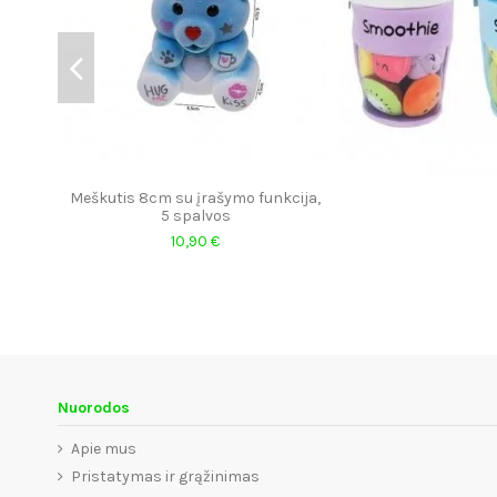
Meškutis 8cm su įrašymo funkcija,
5 spalvos
10,90 €
Nuorodos
Apie mus
Pristatymas ir grąžinimas