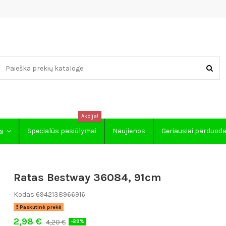
Akcija!
Specialūs pasiūlymai
Naujienos
Geriausiai parduod
ai
Ratas Bestway 36084, 91cm
Kodas
6942138966916
Paskutinė prekė
2,98 €
4,20 €
-29%