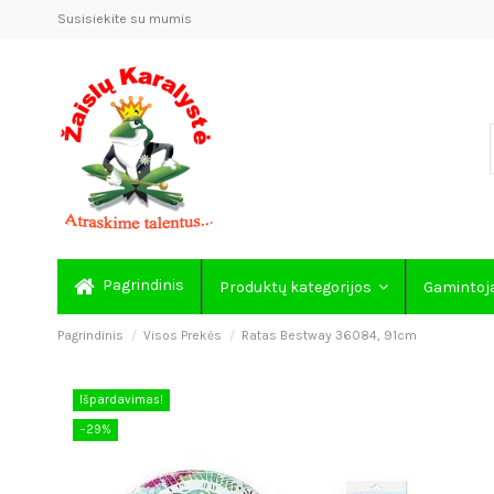
Susisiekite su mumis
Pagrindinis
Produktų kategorijos
Gamintoj
Pagrindinis
Visos Prekės
Ratas Bestway 36084, 91cm
Išpardavimas!
−29%